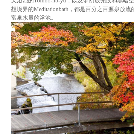
天浴池的
Tombo-no-yu
，以及梦幻般光线和黑暗
想境界的
Meditationbath
，都是百分之百源泉放流
富泉水量的浴池。