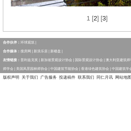
1
[
2
] [
3
]
合作伙伴：
环球观筑
|
合作媒体：
搜房网
|
新浪乐居
|
新楼盘
|
友情链接：
普利兹克奖
|
新加坡景观设计协会
|
国际景观设计协会
|
澳大利亚建筑师
师学会
|
美国风景园林师协会
|
中国建筑节能协会
|
香港绿色建筑协会
|
中国建筑学
版权声明
关于我们
广告服务
投递稿件
联系我们
同仁月讯
网站地