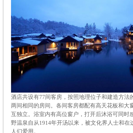
酒店共设有
77
间客房，按照地理位子和建造方法
两间相同的房间。各间客房都配有高天花板和大
互独立。浴室内有高位窗户，打开后沐浴可同时
野温泉自从
1914
年开汤以来，被文化界人士和在
人们爱用。