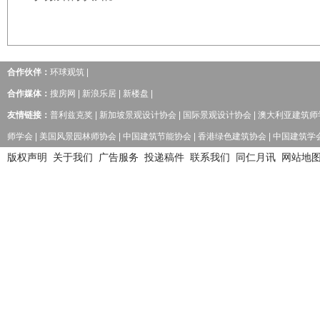
合作伙伴：
环球观筑
|
合作媒体：
搜房网
|
新浪乐居
|
新楼盘
|
友情链接：
普利兹克奖
|
新加坡景观设计协会
|
国际景观设计协会
|
澳大利亚建筑师
师学会
|
美国风景园林师协会
|
中国建筑节能协会
|
香港绿色建筑协会
|
中国建筑学
版权声明
关于我们
广告服务
投递稿件
联系我们
同仁月讯
网站地