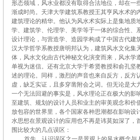
形态领域，风水业都没有取得合法地位，却在一
渐成时尚。天津大学建筑系教授王其亨风水术的
建筑理论的精华。他认为风水术实际上是集地质
学、建筑学、伦理学、美学等于一体的综合性、
设计理论，与营造学、造园学构成了中国古代建筑
汉大学哲学系教授唐明邦认为，建筑风水文化集
体，风水文化由古代神秘文化演变而来，风水学
单视为迷信。还有北京大学于希贤教授和俞孔坚
述的理论。同样，激烈的声音也来自反方，反方
虚，缺乏实证，且多穿凿附会之词。但无论是大
一个无法回避的事实是，风水理论正在极大的影
至建筑、规划的设计人员和业主的审美观念和价
放包容的世界里，各个国家各种思潮都在影响设
水思想在景观设计的应用也不再是讳莫如深了，
围比较大的几点误区：
首先，认识误区之一是景观上的风水概念与人