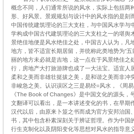
概念不同，人们通常所说的风水，实际上包括两
形、好风景。景观规划与设计中的风水指的是刻
中国传统建筑理论的三大支柱，与中国风水学与
学构成中国古代建筑理论的三大支柱之一的堪舆
景绝佳地便是风水绝佳之处，中国古人认为，凡
地方，皆不适宜长期居留，并统称此类地势为“五
丽的地方未必就是吉地，这一点在于风景绝佳之
行，房地产大打旅游牌也成了一大法宝。适宜人
柔和之美而非雄壮挺拔之美，是和谐之美而非冲
非峻急之美。认识误区之三是易经
=
风水，《周易
《
The Book of Changes
》是中国文化的源头，
文翻译可以看出，是一本讲述变化的书，在早期
汉代以后，由原来卜筮之书而成为官方安邦治国
书，其中包含朴素深刻关于辨证哲理。作为中国
行生克制化以及阴阳变化等思想对风水的指导意