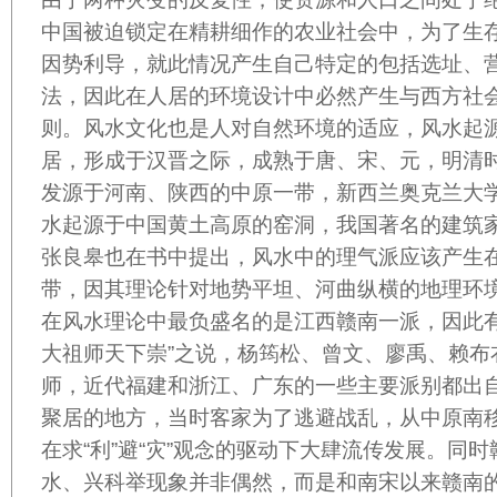
中国被迫锁定在精耕细作的农业社会中，为了生
因势利导，就此情况产生自己特定的包括选址、
法，因此在人居的环境设计中必然产生与西方社
则。风水文化也是人对自然环境的适应，风水起
居，形成于汉晋之际，成熟于唐、宋、元，明清
发源于河南、陕西的中原一带，新西兰奥克兰大
水起源于中国黄土高原的窑洞，我国著名的建筑
张良皋也在书中提出，风水中的理气派应该产生
带，因其理论针对地势平坦、河曲纵横的地理环
在风水理论中最负盛名的是江西赣南一派，因此有
大祖师天下崇”之说，杨筠松、曾文、廖禹、赖布
师，近代福建和浙江、广东的一些主要派别都出
聚居的地方，当时客家为了逃避战乱，从中原南
在求“利”避“灾”观念的驱动下大肆流传发展。同
水、兴科举现象并非偶然，而是和南宋以来赣南