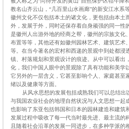
被人称之为“尚待开发的黄山”自然保护区牯牛降
教名山齐云山，“几百里山水画廊”的新安江水系
徽州文化不仅包括本土的诸文化，更包括由本土
外，发展于外，同时还保存着自身顽强的同一性
是徽州人出游外地的经商之帮，徽州的宗族文化
布置等等，其他还有如徽州园林艺术、建筑艺术
等。在当今著名的宏村和西递的景观中到处都浸
镇、村落规划和景观设计的痕迹。从中可以看出
化，我们中国人眼中的景观除了具有功能和美学
它另外的一层含义，它甚至影响个人、家庭甚至
绪以及健康等方面。
从风水思想的发展包括成熟我们可以总结出以
与我国农业社会的地理自然状况与人文思想一起
也影响了东亚包括韩国和日本的园林建造和建筑
发展过程中吸收了每一代当时最先进、最主流的
且随着社会沿革的发展一同进步，在多种学派的