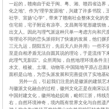
一起的，赣南由于处于闽、粤、湘、赣四省边界，
化之地”、作为“理学发源地”，兴建了许多书院，
社学、宣扬“心学”，带来了赣南社会整体文化的
住宅前，宅子附近有凉亭、文昌阁等笔形建筑物
出文人。因此与理气派这种只单一考虑方向和尺
等理论不同的峦头派得到了快速的发展，他们摒
三元九运，阴阳五行，先后天八卦并用）一些不
至是自相矛盾无法自圆其说的理论，于是流传下来
此理气无影踪”。众所周知，自然地理环境条件主
水文、植被、土壤、动物等
,
中国陆地平原占总面
面积是山地，为峦头派发展和完善提供了实地基
另外一点，引起我们注意的是徽派的建筑艺术
与徽派文化融合的过程，徽州文化正是在南宋以
中国封建文化，徽州地处皖南，毗邻江浙，纬线
右，自然环境神奇，境内既有世界文化与自然遗