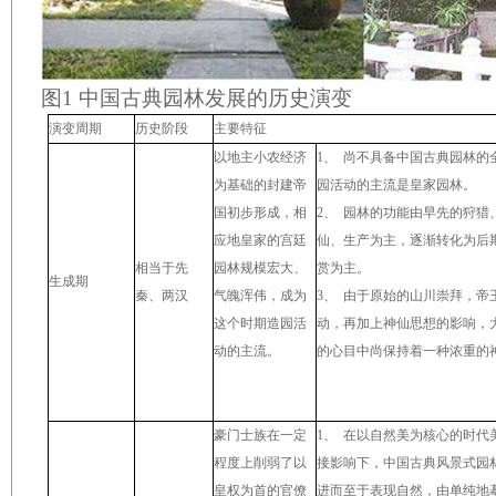
图
1
中国古典园林发展的历史演变
演变周期
历史阶段
主要特征
以地主小农经济
1
、
尚不具备中国古典园林的
为基础的封建帝
园活动的主流是皇家园林。
国初步形成，相
2
、
园林的功能由早先的狩猎
应地皇家的宫廷
仙、生产为主，逐渐转化为后
相当于先
园林规模宏大、
赏为主。
生成期
秦、两汉
气魄浑伟，成为
3
、
由于原始的山川崇拜，帝
这个时期造园活
动，再加上神仙思想的影响，
动的主流。
的心目中尚保持着一种浓重的
豪门士族在一定
1
、
在以自然美为核心的时代
程度上削弱了以
接影响下，中国古典风景式园
皇权为首的官僚
进而至于表现自然，由单纯地