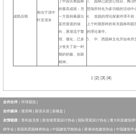
了中国古典园林
3
、
园林已由赏心悦目、陶冶
的最高成就；另
憩场所转化为多功能的活动中
相当于清中
成熟后期
一方面则暴露出
4
、
造园的理论探索停滞不前
叶至清末
某些衰退的倾
上个时期那样的有关园林和园
向，逐渐流于繁
的理论著作。
琐、僵化，已多
5
、
中、西园林文化开始有所
少丧失了前一时
期的积极、创新
精神。
1
[
2
] [
3
] [
4
]
合作伙伴：
环球观筑
|
合作媒体：
搜房网
|
新浪乐居
|
新楼盘
|
友情链接：
普利兹克奖
|
新加坡景观设计协会
|
国际景观设计协会
|
澳大利亚建筑师
师学会
|
美国风景园林师协会
|
中国建筑节能协会
|
香港绿色建筑协会
|
中国建筑学