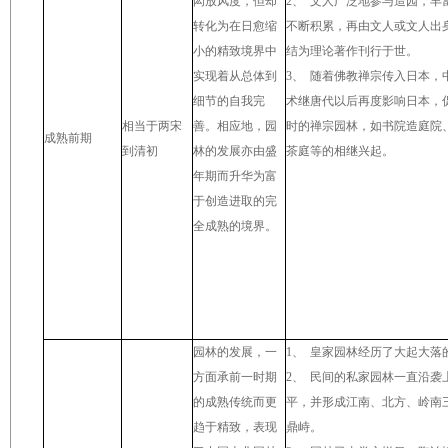
闳放风度，但却
2
、
文人广泛地参与造园，丰
转化为在日愈缩
不断积累，再由文人或文人出
小的精致境界中
结为理论著作刊行于世。
实现着从总体到
3
、
随着佛教禅宗传入日本，
细节的自我完
术继唐代以后再度影响日本，
相当于两宋
善。相应地，园
时的禅宗园林，如书院造庭院
成熟前期
到清初
林的发展亦由盛
茶庭等的相继兴起。
年期而升华为富
于创造进取的完
全成熟的境界。
园林的发展，一
1
、
皇家园林经历了大起大落
方面承前一时期
2
、
民间的私家园林一直沿袭
的成熟传统而更
平，并形成江南、北方、岭南
趋于精致，表现
鼎峙。