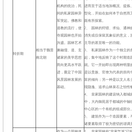
机构的统治，民
进而至于适当地加概况、提炼
间的私家园林异
型化，开始在如何本于自然而
军突起。佛教和
面有所探索。
道教的流行，使
2
、
园林的狩猎、求仙、通神
寺观园林也开始
消失或仅保留其象征的意义，
兴盛。园林艺术
主导的甚至唯一的功能。
相当于魏晋
兼融儒、道、玄
3
、
私家园林作为一个独立的
转折期
南北朝
诸家的美学思想
起，集中地反映了这个时期造
而向更高水平跃
就。它一开始即出现两种明显
进，奠定了中国
是以贵族、官僚为代表的崇尚
风景园林发展的
富的倾向；另一种是以文人名
基础。
现隐逸、追求山林泉石之怡性
4
、
皇家园林的建设纳入都城
中，大内御苑居于都城的中轴
中心区的一个有机的组成部分
5
、
建筑作为一个造园要素，
诸要素取得了较为密切的谐调
作为一个园林体
1
、
皇家园林的
“
皇家气派
”
已