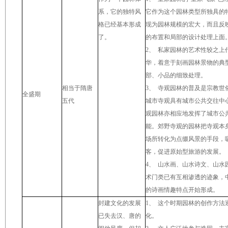
系，它的独特风
它作为这个园林类型所独具的
格已经基本形成
现为园林规模的宏大，而且反
了。
的布置和局部的设计处理上面
2
、
私家园林的艺术性较之上
华，着意于刻画园林景物的典
部、小品的细致处理。
相当于隋唐
3
、
寺观园林的普及是宗教世
全盛期
五代
城市寺观具有城市公共交往中
观园林亦相应地发挥了城市公
能。郊野寺观的园林把寺观本
场所转化为点缀风景的手段，
客，促进原始型旅游的发展。
4
、
山水画、山水诗文、山水
术门类已有互相渗透的迹象，
的诗画情趣特点开始形成。
封建文化的发展
1
、
这个时期园林的创作方法
已失去汉、唐的
化。