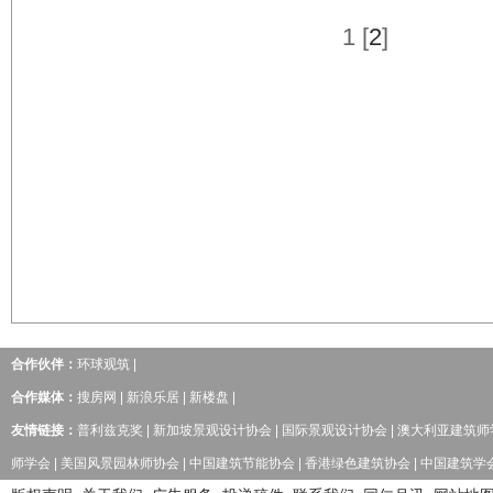
1
[
2
]
合作伙伴：
环球观筑
|
合作媒体：
搜房网
|
新浪乐居
|
新楼盘
|
友情链接：
普利兹克奖
|
新加坡景观设计协会
|
国际景观设计协会
|
澳大利亚建筑师
师学会
|
美国风景园林师协会
|
中国建筑节能协会
|
香港绿色建筑协会
|
中国建筑学