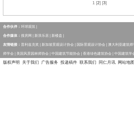
1
[
2
] [
3
]
合作伙伴：
环球观筑
|
合作媒体：
搜房网
|
新浪乐居
|
新楼盘
|
友情链接：
普利兹克奖
|
新加坡景观设计协会
|
国际景观设计协会
|
澳大利亚建筑师
师学会
|
美国风景园林师协会
|
中国建筑节能协会
|
香港绿色建筑协会
|
中国建筑学
版权声明
关于我们
广告服务
投递稿件
联系我们
同仁月讯
网站地