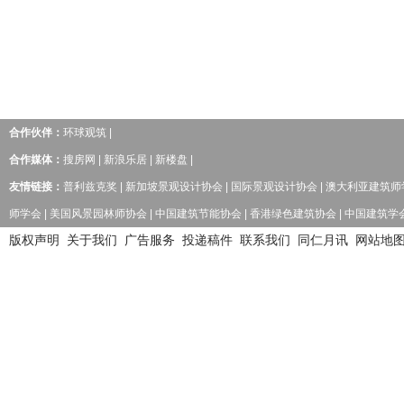
合作伙伴：
环球观筑
|
合作媒体：
搜房网
|
新浪乐居
|
新楼盘
|
友情链接：
普利兹克奖
|
新加坡景观设计协会
|
国际景观设计协会
|
澳大利亚建筑师
师学会
|
美国风景园林师协会
|
中国建筑节能协会
|
香港绿色建筑协会
|
中国建筑学
版权声明
关于我们
广告服务
投递稿件
联系我们
同仁月讯
网站地