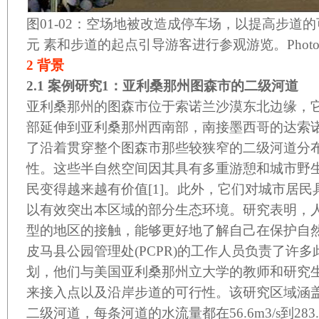
图
01-02
：空场地被改造成停车场，以提高步道的
元 素和步道的起点引导游客进行参观游览。
Photo
2
背景
2.1
案例研究
1
：亚利桑那州图森市的二级河道
亚利桑那州的图森市位于索诺兰沙漠东北边缘，
部延伸到亚利桑那州西南部，南接墨西哥的达索
了沿着贯穿整个图森市那些较狭窄的二级河道分
性。这些半自然空间因其具有多重游憩和城市野
民变得越来越有价值
[1]
。此外，它们对城市居民
以有效突出本区域的部分生态环境。研究表明，
型的地区的接触，能够更好地了解自己在保护自
皮马县公园管理处
(PCPR)
的工作人员负责了许多
划，他们与美国亚利桑那州立大学的教师和研究
来接入点以及沿岸步道的可行性。该研究区域涵
二级河道，每条河道的水流量都在
56.6m3/s
到
283