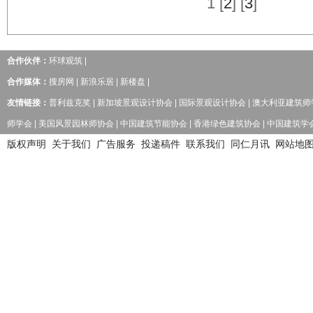
1
[
2
] [
3
]
合作伙伴：
环球观筑
|
合作媒体：
搜房网
|
新浪乐居
|
新楼盘
|
友情链接：
普利兹克奖
|
新加坡景观设计协会
|
国际景观设计协会
|
澳大利亚建筑师
师学会
|
美国风景园林师协会
|
中国建筑节能协会
|
香港绿色建筑协会
|
中国建筑学
版权声明
关于我们
广告服务
投递稿件
联系我们
同仁月讯
网站地